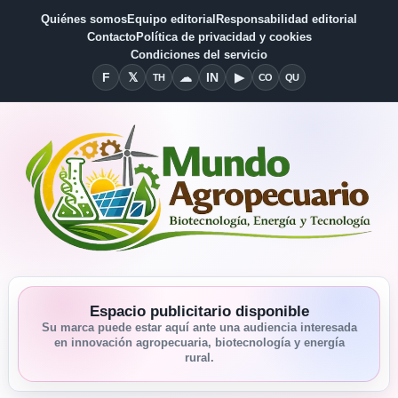
Quiénes somos
Equipo editorial
Responsabilidad editorial
Contacto
Política de privacidad y cookies
Condiciones del servicio
F
𝕏
☁
IN
▶
TH
CO
QU
Facebook
X
Threads
Bluesky
Linkedin
YouTube
Condiciones del Servicio
Quiénes somos
Espacio publicitario disponible
Su marca puede estar aquí ante una audiencia interesada
en innovación agropecuaria, biotecnología y energía
rural.