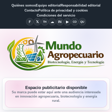
Quiénes somos
Equipo editorial
Responsabilidad editorial
Contacto
Política de privacidad y cookies
Condiciones del servicio
F
𝕏
☁
IN
▶
TH
CO
QU
Facebook
X
Threads
Bluesky
Linkedin
YouTube
Condiciones del Servicio
Quiénes somos
Espacio publicitario disponible
Su marca puede estar aquí ante una audiencia interesada
en innovación agropecuaria, biotecnología y energía
rural.