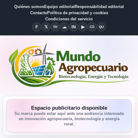
Quiénes somos
Equipo editorial
Responsabilidad editorial
Contacto
Política de privacidad y cookies
Condiciones del servicio
F
𝕏
☁
IN
▶
TH
CO
QU
Facebook
X
Threads
Bluesky
Linkedin
YouTube
Condiciones del Servicio
Quiénes somos
Espacio publicitario disponible
Su marca puede estar aquí ante una audiencia interesada
en innovación agropecuaria, biotecnología y energía
rural.