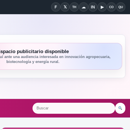
F
𝕏
☁
IN
▶
TH
CO
QU
Facebook
X
Threads
Bluesky
Linkedin
YouTube
Condiciones
Quié
spacio publicitario disponible
í ante una audiencia interesada en innovación agropecuaria,
biotecnología y energía rural.
Bu