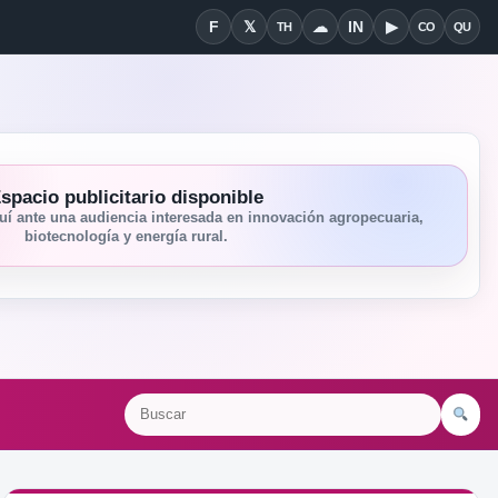
F
𝕏
☁
IN
▶
TH
CO
QU
Facebook
X
Threads
Bluesky
Linkedin
YouTube
Condiciones
Quié
spacio publicitario disponible
í ante una audiencia interesada en innovación agropecuaria,
biotecnología y energía rural.
Bu