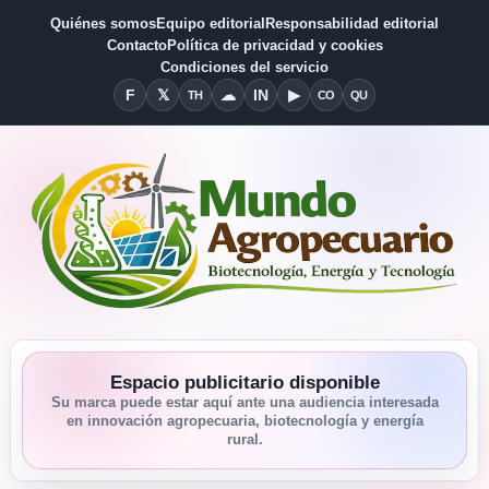
Quiénes somos
Equipo editorial
Responsabilidad editorial
Contacto
Política de privacidad y cookies
Condiciones del servicio
F
𝕏
☁
IN
▶
TH
CO
QU
Facebook
X
Threads
Bluesky
Linkedin
YouTube
Condiciones del Servicio
Quiénes somos
Espacio publicitario disponible
Su marca puede estar aquí ante una audiencia interesada
en innovación agropecuaria, biotecnología y energía
rural.