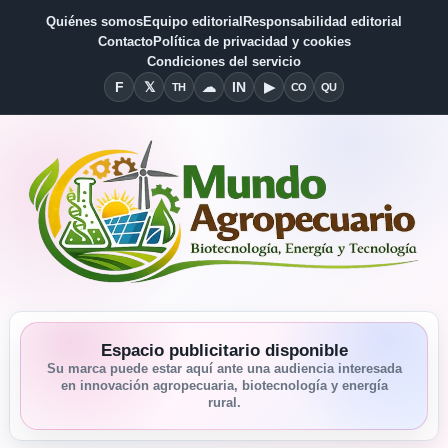
Quiénes somos
Equipo editorial
Responsabilidad editorial
Contacto
Política de privacidad y cookies
Condiciones del servicio
F
𝕏
☁
IN
▶
TH
CO
QU
Facebook
X
Threads
Bluesky
Linkedin
YouTube
Condiciones del Servicio
Quiénes somos
Espacio publicitario disponible
Su marca puede estar aquí ante una audiencia interesada
en innovación agropecuaria, biotecnología y energía
rural.