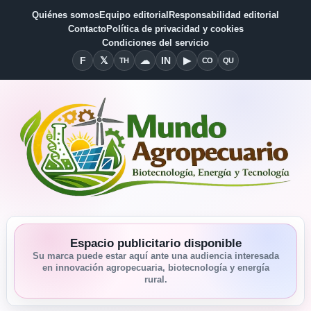
Quiénes somos
Equipo editorial
Responsabilidad editorial
Contacto
Política de privacidad y cookies
Condiciones del servicio
F
𝕏
☁
IN
▶
TH
CO
QU
Facebook
X
Threads
Bluesky
Linkedin
YouTube
Condiciones del Servicio
Quiénes somos
Espacio publicitario disponible
Su marca puede estar aquí ante una audiencia interesada
en innovación agropecuaria, biotecnología y energía
rural.