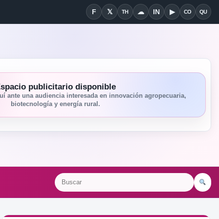
F
𝕏
☁
IN
▶
TH
CO
QU
Facebook
X
Threads
Bluesky
Linkedin
YouTube
Condiciones
Quié
spacio publicitario disponible
í ante una audiencia interesada en innovación agropecuaria,
biotecnología y energía rural.
Bu