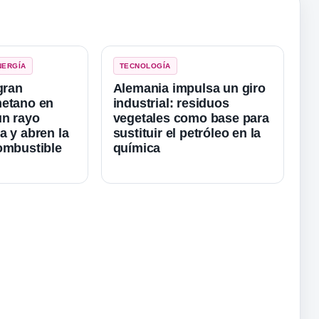
NERGÍA
TECNOLOGÍA
gran
Alemania impulsa un giro
metano en
industrial: residuos
un rayo
vegetales como base para
a y abren la
sustituir el petróleo en la
ombustible
química