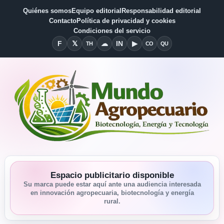
Quiénes somos
Equipo editorial
Responsabilidad editorial
Contacto
Política de privacidad y cookies
Condiciones del servicio
F
𝕏
☁
IN
▶
TH
CO
QU
Facebook
X
Threads
Bluesky
Linkedin
YouTube
Condiciones del Servicio
Quiénes somos
Espacio publicitario disponible
Su marca puede estar aquí ante una audiencia interesada
en innovación agropecuaria, biotecnología y energía
rural.