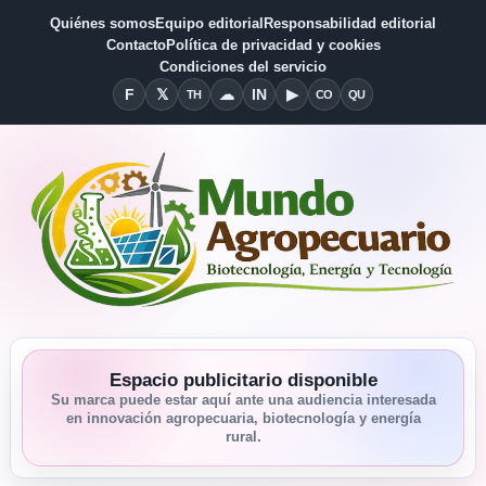
Quiénes somos
Equipo editorial
Responsabilidad editorial
Contacto
Política de privacidad y cookies
Condiciones del servicio
F
𝕏
☁
IN
▶
TH
CO
QU
Facebook
X
Threads
Bluesky
Linkedin
YouTube
Condiciones del Servicio
Quiénes somos
Espacio publicitario disponible
Su marca puede estar aquí ante una audiencia interesada
en innovación agropecuaria, biotecnología y energía
rural.