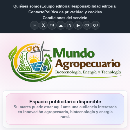
Quiénes somos
Equipo editorial
Responsabilidad editorial
Contacto
Política de privacidad y cookies
Condiciones del servicio
F
𝕏
☁
IN
▶
TH
CO
QU
Facebook
X
Threads
Bluesky
Linkedin
YouTube
Condiciones del Servicio
Quiénes somos
Espacio publicitario disponible
Su marca puede estar aquí ante una audiencia interesada
en innovación agropecuaria, biotecnología y energía
rural.