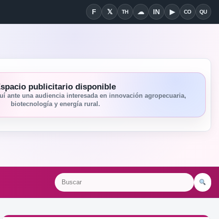
F
𝕏
☁
IN
▶
TH
CO
QU
Facebook
X
Threads
Bluesky
Linkedin
YouTube
Condiciones
Quié
spacio publicitario disponible
í ante una audiencia interesada en innovación agropecuaria,
biotecnología y energía rural.
Bu