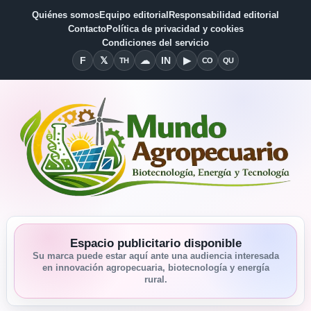
Quiénes somos
Equipo editorial
Responsabilidad editorial
Contacto
Política de privacidad y cookies
Condiciones del servicio
F
𝕏
☁
IN
▶
TH
CO
QU
Facebook
X
Threads
Bluesky
Linkedin
YouTube
Condiciones del Servicio
Quiénes somos
Espacio publicitario disponible
Su marca puede estar aquí ante una audiencia interesada
en innovación agropecuaria, biotecnología y energía
rural.