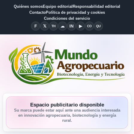
Quiénes somos
Equipo editorial
Responsabilidad editorial
Contacto
Política de privacidad y cookies
Condiciones del servicio
F
𝕏
☁
IN
▶
TH
CO
QU
Facebook
X
Threads
Bluesky
Linkedin
YouTube
Condiciones del Servicio
Quiénes somos
Espacio publicitario disponible
Su marca puede estar aquí ante una audiencia interesada
en innovación agropecuaria, biotecnología y energía
rural.