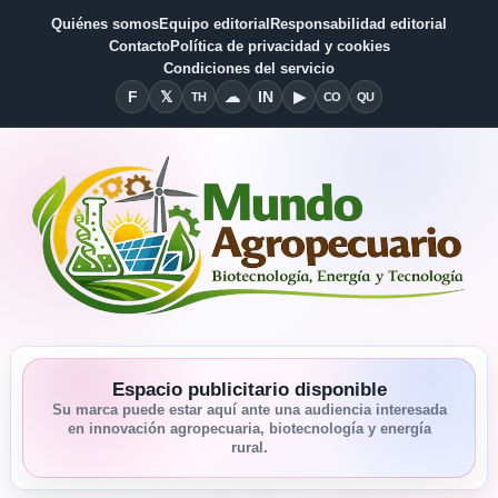
Quiénes somos
Equipo editorial
Responsabilidad editorial
Contacto
Política de privacidad y cookies
Condiciones del servicio
F
𝕏
☁
IN
▶
TH
CO
QU
Facebook
X
Threads
Bluesky
Linkedin
YouTube
Condiciones del Servicio
Quiénes somos
Espacio publicitario disponible
Su marca puede estar aquí ante una audiencia interesada
en innovación agropecuaria, biotecnología y energía
rural.