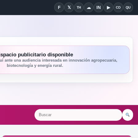
F
𝕏
☁
IN
▶
TH
CO
QU
Facebook
X
Threads
Bluesky
Linkedin
YouTube
Condiciones
Quié
spacio publicitario disponible
í ante una audiencia interesada en innovación agropecuaria,
biotecnología y energía rural.
Bu