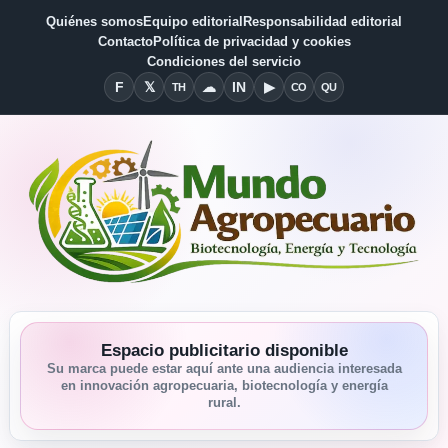
Quiénes somos
Equipo editorial
Responsabilidad editorial
Contacto
Política de privacidad y cookies
Condiciones del servicio
F
𝕏
☁
IN
▶
TH
CO
QU
Facebook
X
Threads
Bluesky
Linkedin
YouTube
Condiciones del Servicio
Quiénes somos
Espacio publicitario disponible
Su marca puede estar aquí ante una audiencia interesada
en innovación agropecuaria, biotecnología y energía
rural.