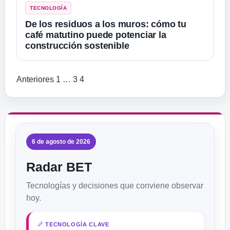
TECNOLOGÍA
De los residuos a los muros: cómo tu
café matutino puede potenciar la
construcción sostenible
Paginación de entradas
Anteriores
1
…
3
4
6 de agosto de 2026
Radar BET
Tecnologías y decisiones que conviene observar
hoy.
TECNOLOGÍA CLAVE