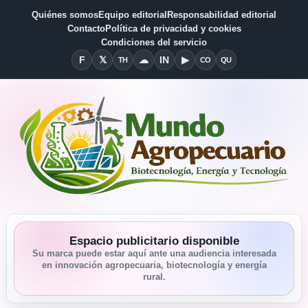
Quiénes somos
Equipo editorial
Responsabilidad editorial
Contacto
Política de privacidad y cookies
Condiciones del servicio
F
𝕏
☁
IN
▶
TH
CO
QU
Facebook
X
Threads
Bluesky
Linkedin
YouTube
Condiciones del Servicio
Quiénes somos
Espacio publicitario disponible
Su marca puede estar aquí ante una audiencia interesada
en innovación agropecuaria, biotecnología y energía
rural.