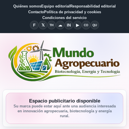
Quiénes somos
Equipo editorial
Responsabilidad editorial
Contacto
Política de privacidad y cookies
Condiciones del servicio
F
𝕏
☁
IN
▶
TH
CO
QU
Facebook
X
Threads
Bluesky
Linkedin
YouTube
Condiciones del Servicio
Quiénes somos
Espacio publicitario disponible
Su marca puede estar aquí ante una audiencia interesada
en innovación agropecuaria, biotecnología y energía
rural.