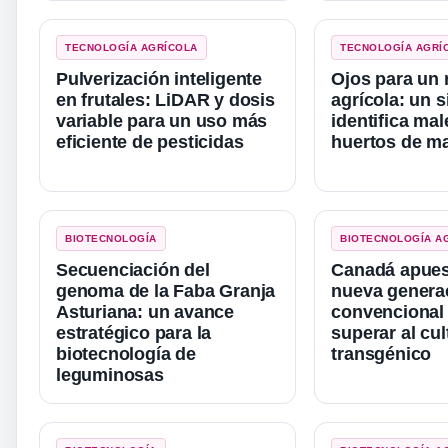
TECNOLOGÍA AGRÍCOLA
TECNOLOGÍA AGRÍ
Pulverización inteligente
Ojos para un 
en frutales: LiDAR y dosis
agrícola: un 
variable para un uso más
identifica ma
eficiente de pesticidas
huertos de m
BIOTECNOLOGÍA
BIOTECNOLOGÍA A
Secuenciación del
Canadá apues
genoma de la Faba Granja
nueva generac
Asturiana: un avance
convencional
estratégico para la
superar al cul
biotecnología de
transgénico
leguminosas