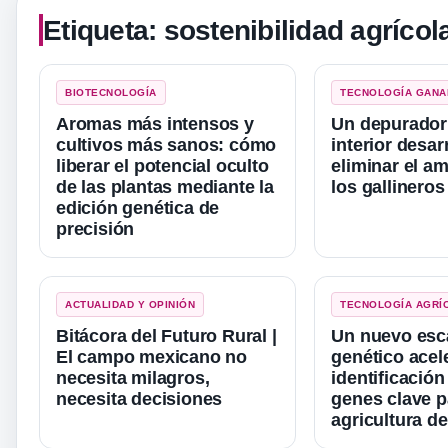
Etiqueta:
sostenibilidad agrícol
BIOTECNOLOGÍA
TECNOLOGÍA GAN
Aromas más intensos y
Un depurador 
cultivos más sanos: cómo
interior desar
liberar el potencial oculto
eliminar el a
de las plantas mediante la
los gallineros
edición genética de
precisión
ACTUALIDAD Y OPINIÓN
TECNOLOGÍA AGRÍ
Bitácora del Futuro Rural |
Un nuevo esc
El campo mexicano no
genético acele
necesita milagros,
identificación
necesita decisiones
genes clave p
agricultura de