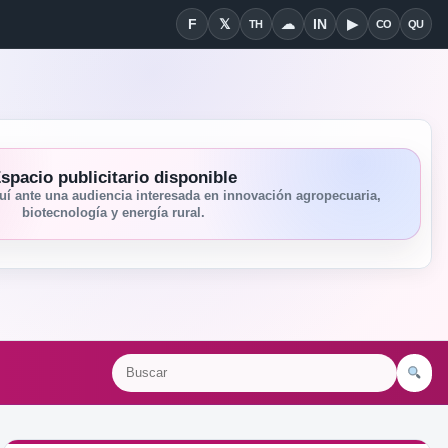
F
𝕏
☁
IN
▶
TH
CO
QU
Facebook
X
Threads
Bluesky
Linkedin
YouTube
Condiciones
Quié
spacio publicitario disponible
í ante una audiencia interesada en innovación agropecuaria,
biotecnología y energía rural.
Bu