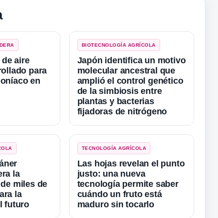
a
ADERA
BIOTECNOLOGÍA AGRÍCOLA
de aire
Japón identifica un motivo
rollado para
molecular ancestral que
moníaco en
amplió el control genético
de la simbiosis entre
plantas y bacterias
fijadoras de nitrógeno
COLA
TECNOLOGÍA AGRÍCOLA
áner
Las hojas revelan el punto
ra la
justo: una nueva
 de miles de
tecnología permite saber
ara la
cuándo un fruto está
l futuro
maduro sin tocarlo