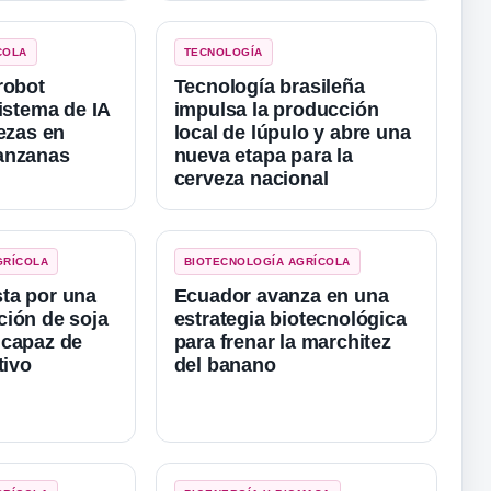
COLA
TECNOLOGÍA
robot
Tecnología brasileña
sistema de IA
impulsa la producción
lezas en
local de lúpulo y abre una
anzanas
nueva etapa para la
cerveza nacional
GRÍCOLA
BIOTECNOLOGÍA AGRÍCOLA
ta por una
Ecuador avanza en una
ión de soja
estrategia biotecnológica
 capaz de
para frenar la marchitez
tivo
del banano