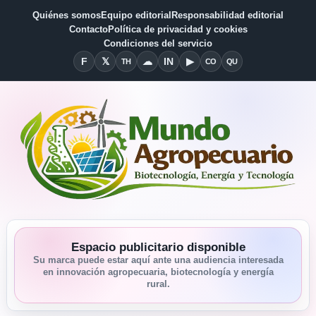
Quiénes somos
Equipo editorial
Responsabilidad editorial
Contacto
Política de privacidad y cookies
Condiciones del servicio
F
𝕏
☁
IN
▶
TH
CO
QU
Facebook
X
Threads
Bluesky
Linkedin
YouTube
Condiciones del Servicio
Quiénes somos
Espacio publicitario disponible
Su marca puede estar aquí ante una audiencia interesada
en innovación agropecuaria, biotecnología y energía
rural.