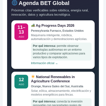
Agenda BET Global
Próximas citas verificables sobre robótica, energía rural,
innovación, datos y agricultura tecnológica.
Ag Progress Days 2026
11–
Pennsylvania Furnace, Estados Unidos
13
Maquinaria inteligente, robótica,
AGO
automatización y demostraciones agrícolas.
Por qué interesa:
permite observar
tecnologías autónomas en un entorno
productivo y comparar aplicaciones para
varios tipos de explotación.
Información oficial →
National Renewables in
12
Agriculture Conference
AGO
Orange, Nueva Gales del Sur, Australia
Solar, eólica, almacenamiento, electrificación y
modelos energéticos para fincas.
Por qué interesa:
conecta la inversión
renovable con necesidades reales de