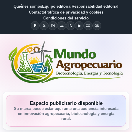
Quiénes somos
Equipo editorial
Responsabilidad editorial
Contacto
Política de privacidad y cookies
Condiciones del servicio
F
𝕏
☁
IN
▶
TH
CO
QU
Facebook
X
Threads
Bluesky
Linkedin
YouTube
Condiciones del Servicio
Quiénes somos
Espacio publicitario disponible
Su marca puede estar aquí ante una audiencia interesada
en innovación agropecuaria, biotecnología y energía
rural.