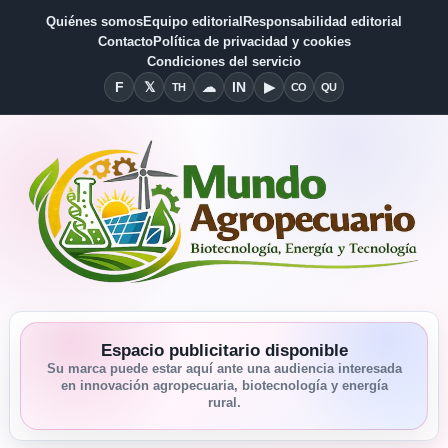
Quiénes somos
Equipo editorial
Responsabilidad editorial
Contacto
Política de privacidad y cookies
Condiciones del servicio
F
𝕏
☁
IN
▶
TH
CO
QU
Facebook
X
Threads
Bluesky
Linkedin
YouTube
Condiciones del Servicio
Quiénes somos
Espacio publicitario disponible
Su marca puede estar aquí ante una audiencia interesada
en innovación agropecuaria, biotecnología y energía
rural.