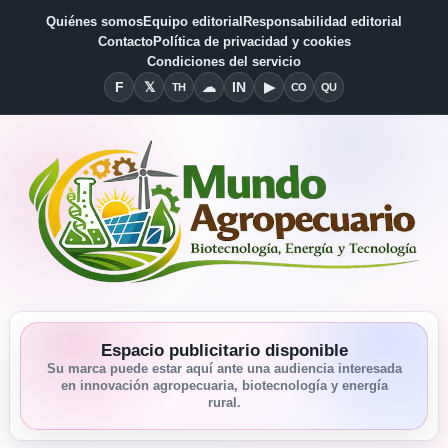
Quiénes somos
Equipo editorial
Responsabilidad editorial
Contacto
Política de privacidad y cookies
Condiciones del servicio
F
𝕏
☁
IN
▶
TH
CO
QU
Facebook
X
Threads
Bluesky
Linkedin
YouTube
Condiciones del Servicio
Quiénes somos
Espacio publicitario disponible
Su marca puede estar aquí ante una audiencia interesada
en innovación agropecuaria, biotecnología y energía
rural.