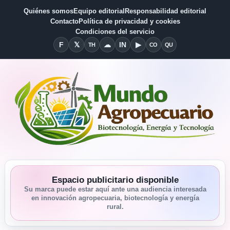
Quiénes somos
Equipo editorial
Responsabilidad editorial
Contacto
Política de privacidad y cookies
Condiciones del servicio
F
𝕏
☁
IN
▶
TH
CO
QU
Facebook
X
Threads
Bluesky
Linkedin
YouTube
Condiciones del Servicio
Quiénes somos
Espacio publicitario disponible
Su marca puede estar aquí ante una audiencia interesada
en innovación agropecuaria, biotecnología y energía
rural.