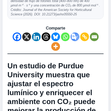
densidad de flujo de fotones total (400–800 nm) de 400
µmol·m⁻² · s⁻¹ y una concentración de CO₂ de 800 µmol·mol⁻¹ .
Crédito: Journal of the American Society for Horticultural
Science (2026). DOI: 10.21273/jashs05550-25
Comparte
Un estudio de Purdue
University muestra que
ajustar el espectro
lumínico y enriquecer el
ambiente con CO₂ puede
mejorar la producción de