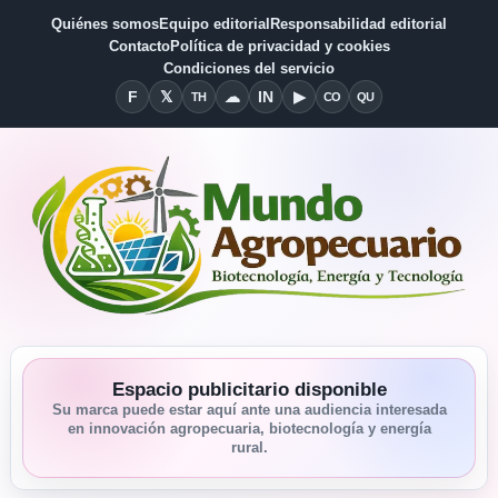
Quiénes somos
Equipo editorial
Responsabilidad editorial
Contacto
Política de privacidad y cookies
Condiciones del servicio
F
𝕏
☁
IN
▶
TH
CO
QU
Facebook
X
Threads
Bluesky
Linkedin
YouTube
Condiciones del Servicio
Quiénes somos
Espacio publicitario disponible
Su marca puede estar aquí ante una audiencia interesada
en innovación agropecuaria, biotecnología y energía
rural.