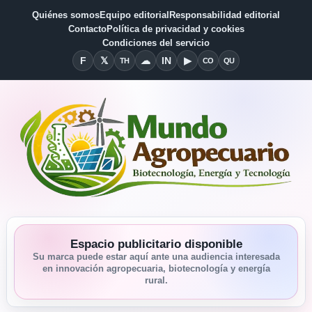
Quiénes somos
Equipo editorial
Responsabilidad editorial
Contacto
Política de privacidad y cookies
Condiciones del servicio
F
𝕏
☁
IN
▶
TH
CO
QU
Facebook
X
Threads
Bluesky
Linkedin
YouTube
Condiciones del Servicio
Quiénes somos
Espacio publicitario disponible
Su marca puede estar aquí ante una audiencia interesada
en innovación agropecuaria, biotecnología y energía
rural.