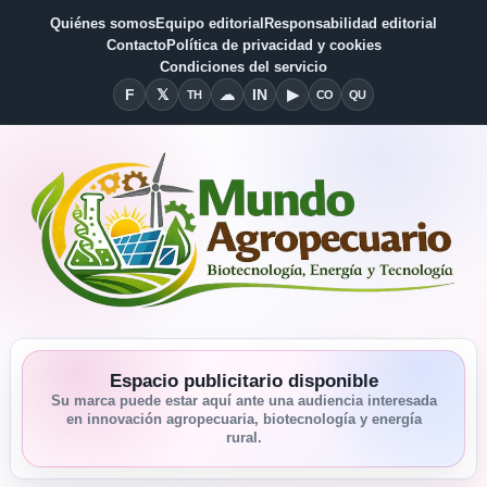
Quiénes somos
Equipo editorial
Responsabilidad editorial
Contacto
Política de privacidad y cookies
Condiciones del servicio
F
𝕏
☁
IN
▶
TH
CO
QU
Facebook
X
Threads
Bluesky
Linkedin
YouTube
Condiciones del Servicio
Quiénes somos
Espacio publicitario disponible
Su marca puede estar aquí ante una audiencia interesada
en innovación agropecuaria, biotecnología y energía
rural.