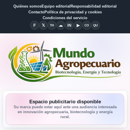
Quiénes somos
Equipo editorial
Responsabilidad editorial
Contacto
Política de privacidad y cookies
Condiciones del servicio
F
𝕏
☁
IN
▶
TH
CO
QU
Facebook
X
Threads
Bluesky
Linkedin
YouTube
Condiciones del Servicio
Quiénes somos
Espacio publicitario disponible
Su marca puede estar aquí ante una audiencia interesada
en innovación agropecuaria, biotecnología y energía
rural.