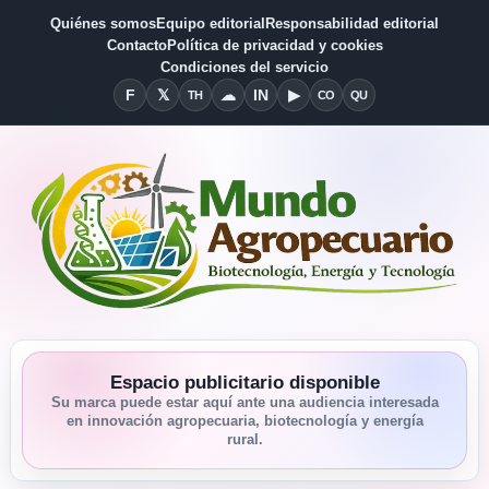
Quiénes somos
Equipo editorial
Responsabilidad editorial
Contacto
Política de privacidad y cookies
Condiciones del servicio
F
𝕏
☁
IN
▶
TH
CO
QU
Facebook
X
Threads
Bluesky
Linkedin
YouTube
Condiciones del Servicio
Quiénes somos
Espacio publicitario disponible
Su marca puede estar aquí ante una audiencia interesada
en innovación agropecuaria, biotecnología y energía
rural.